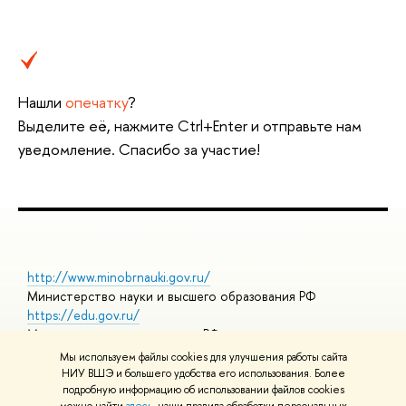
Нашли
опечатку
?
Выделите её, нажмите Ctrl+Enter и отправьте нам
уведомление. Спасибо за участие!
http://www.minobrnauki.gov.ru/
Министерство науки и высшего образования РФ
https://edu.gov.ru/
Министерство просвещения РФ
https://elearning.hse.ru/mooc
Мы используем файлы cookies для улучшения работы сайта
Массовые открытые онлайн-курсы
НИУ ВШЭ и большего удобства его использования. Более
подробную информацию об использовании файлов cookies